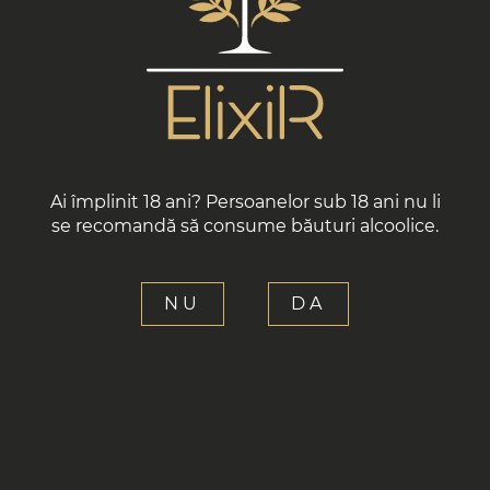
GALERIE
CONTACT
Ai împlinit 18 ani? Persoanelor sub 18 ani nu li
se recomandă să consume băuturi alcoolice.
DEGUSTARE 7
NU
DA
Pălincă artizanală din ingrediente 100%
naturale.
Ambalare: 44% vol. în sticle de 40 ml, 7
bucăți