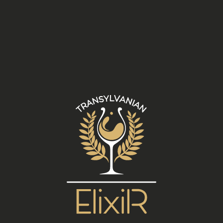
de S.C. ELIXIR MANUFACTURA S.R.L., a ser
informado de los motivos que llevaron a la
aplicación de las medidas anteriores. La
comunicación con el Vendedor se puede
hacer a través de la interacción directa con
él o mediante las direcciones mencionadas
en la sección "contacto" del Sitio. El
vendedor es libre de administrar la
información recibida sin tener que
proporcionar justificaciones.
En el caso de un volumen inusualmente alto
de tráfico proveniente de una red de
internet, S.C. ELIXIR MANUFACTURA S.R.L. se
reserva el derecho de solicitar a los Clientes /
Compradores que ingresen manualmente
los códigos de validación de captcha, para
proteger la información dentro del Sitio.
CAROLINA DEL SUR ELIXIR MANUFACTURA
S.R.L. puede publicar en el Sitio información
sobre Bienes y / o Servicios y / o