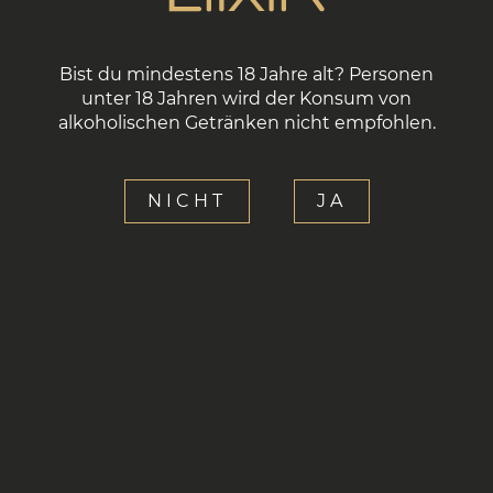
Zahlung per Karte - 0% Provision
PARTNER
Sie erhalten die Steuerrechnung zusammen mit
dem Paket.
Bist du mindestens 18 Jahre alt? Personen
GALERIE
unter 18 Jahren wird der Konsum von
alkoholischen Getränken nicht empfohlen.
KONTAKT
NICHT
JA
NUTZUNGSBEDINGUNGEN
DATENSCHUTZ
BEFÖRDERUNGSBEDINGUNGEN
ZAHLUNGSMÖGLICHKEITEN